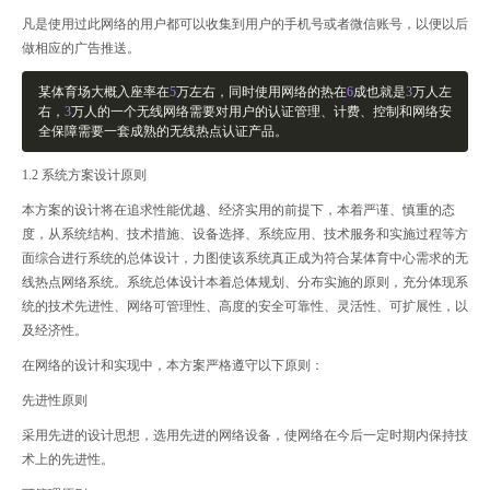
凡是使用过此网络的用户都可以收集到用户的手机号或者微信账号，以便以后
做相应的广告推送。
某体育场大概入座率在
5
万左右，同时使用网络的热在
6
成也就是
3
万人左
右，
3
万人的一个无线网络需要对用户的认证管理、计费、控制和网络安
全保障需要一套成熟的无线热点认证产品。
1.2 系统方案设计原则
本方案的设计将在追求性能优越、经济实用的前提下，本着严谨、慎重的态
度，从系统结构、技术措施、设备选择、系统应用、技术服务和实施过程等方
面综合进行系统的总体设计，力图使该系统真正成为符合某体育中心需求的无
线热点网络系统。系统总体设计本着总体规划、分布实施的原则，充分体现系
统的技术先进性、网络可管理性、高度的安全可靠性、灵活性、可扩展性，以
及经济性。
在网络的设计和实现中，本方案严格遵守以下原则：
先进性原则
采用先进的设计思想，选用先进的网络设备，使网络在今后一定时期内保持技
术上的先进性。